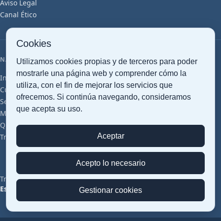
Aviso Legal
Canal Ético
Cookies
NAVEGACIÓN
Utilizamos cookies propias y de terceros para poder
mostrarle una página web y comprender cómo la
Inicio
Transporte Marítimo
Transporte Aéreo
Transporte Terrestre
utiliza, con el fin de mejorar los servicios que
Customs clearance
Gestión Documental
Almacenaje Inteligente
ofrecemos. Si continúa navegando, consideramos
Servicios Logísticos
Cross Trade
Proyectos Cargo
Perecederos
que acepta su uso.
Mercancías Peligrosas
Farma (GDP)
Grupajes
Artículos
Glosario
Quiénes somos
Sostenibilidad
Oficinas y Red
Certificaciones
Aceptar
Trabaja con Nosotros
Contacto
Presupuesto
Acepto lo necesario
Transped © 2026 — Todos los derechos reservados
SCROLL
Español
|
English
Gestionar cookies