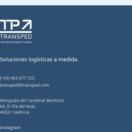
AGENTES DE ADUANAS
ESPECIALIZADOS.
Soluciones logísticas a medida.
SOMOS OEA
(+34) 963 677 723.
transped@transped.com
AMPLIA EXPERIENCIA EN
Avinguda del Cardenal Benlloch,
IMPORTACIÓN Y EXPORTACIÓN.
69, El Pla del Real,
46021 València
GESTIÓN INTEGRAL Y COORDINADA
Instagram
CON EL TRANSPORTE.