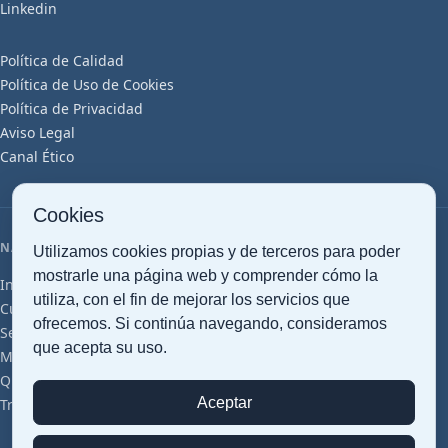
Linkedin
CUMPLIMIENTO NORMATIVO Y
Política de Calidad
SEGURIDAD JURÍDICA.
Política de Uso de Cookies
Política de Privacidad
Aviso Legal
ATENCIÓN PERSONALIZADA Y
Canal Ético
SEGUIMIENTO CONTINUO.
Cookies
NAVEGACIÓN
Utilizamos cookies propias y de terceros para poder
mostrarle una página web y comprender cómo la
Inicio
Transporte Marítimo
Transporte Aéreo
Transporte Terrestre
utiliza, con el fin de mejorar los servicios que
Customs clearance
Gestión Documental
Almacenaje Inteligente
ofrecemos. Si continúa navegando, consideramos
Servicios Logísticos
Cross Trade
Proyectos Cargo
Perecederos
que acepta su uso.
Mercancías Peligrosas
Farma (GDP)
Grupajes
Artículos
Glosario
Quiénes somos
Sostenibilidad
Oficinas y Red
Certificaciones
Aceptar
Trabaja con Nosotros
Contacto
Presupuesto