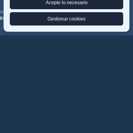
Acepto lo necesario
Transped © 2026 — Todos los derechos reservados
SCROLL
Español
|
English
Gestionar cookies