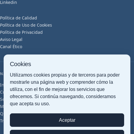
Linkedin
Política de Calidad
Política de Uso de Cookies
Política de Privacidad
Aviso Legal
Canal Ético
Cookies
NAVEGACIÓN
Utilizamos cookies propias y de terceros para poder
mostrarle una página web y comprender cómo la
Inicio
Transporte Marítimo
Transporte Aéreo
Transporte Terrestre
utiliza, con el fin de mejorar los servicios que
Customs clearance
Gestión Documental
Almacenaje Inteligente
ofrecemos. Si continúa navegando, consideramos
Servicios Logísticos
Cross Trade
Proyectos Cargo
Perecederos
que acepta su uso.
Mercancías Peligrosas
Farma (GDP)
Grupajes
Artículos
Glosario
Quiénes somos
Sostenibilidad
Oficinas y Red
Certificaciones
Aceptar
Trabaja con Nosotros
Contacto
Presupuesto