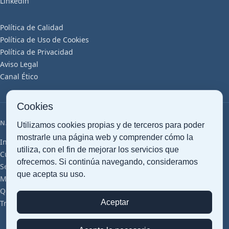
Linkedin
MAYOR CONTROL, EFICIENCIA Y
SEGURIDAD
Política de Calidad
Política de Uso de Cookies
Política de Privacidad
REDUCCIÓN DE RIESGOS Y COSTES
Aviso Legal
OPERATIVOS
Canal Ético
Cookies
NAVEGACIÓN
Utilizamos cookies propias y de terceros para poder
mostrarle una página web y comprender cómo la
Inicio
Transporte Marítimo
Transporte Aéreo
Transporte Terrestre
utiliza, con el fin de mejorar los servicios que
Customs clearance
Gestión Documental
Almacenaje Inteligente
ofrecemos. Si continúa navegando, consideramos
Servicios Logísticos
Cross Trade
Proyectos Cargo
Perecederos
que acepta su uso.
Mercancías Peligrosas
Farma (GDP)
Grupajes
Artículos
Glosario
Quiénes somos
Sostenibilidad
Oficinas y Red
Certificaciones
Aceptar
Trabaja con Nosotros
Contacto
Presupuesto