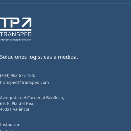
VISIÓN GLOBAL DE LA CADENA
Soluciones logísticas a medida.
LOGÍSTICA
(+34) 963 677 723.
ASESORAMIENTO EXPERTO Y
transped@transped.com
PERSONALIZADO
Avinguda del Cardenal Benlloch,
69, El Pla del Real,
INTEGRACIÓN CON TRANSPORTE Y
46021 València
DESPACHO DE ADUANAS
Instagram