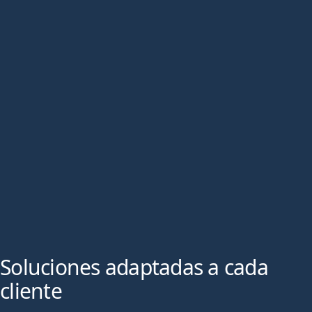
REDUCIR TIEMPOS DE TRÁNSITO Y
DESPACHO
MINIMIZAR COSTES IMPREVISTOS
MEJORAR LA PLANIFICACIÓN
LOGÍSTICA A MEDIO Y LARGO PLAZO
Soluciones adaptadas a cada
cliente