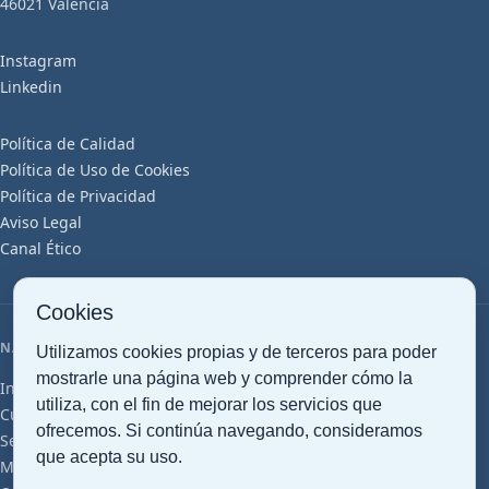
46021 València
Instagram
Linkedin
Política de Calidad
Política de Uso de Cookies
Política de Privacidad
Aviso Legal
Canal Ético
Cookies
NAVEGACIÓN
Utilizamos cookies propias y de terceros para poder
SIGUIENTE ARTÍCULO
mostrarle una página web y comprender cómo la
INCOTERMS: LAS REGLAS PARA EL
Inicio
Transporte Marítimo
Transporte Aéreo
Transporte Terrestre
utiliza, con el fin de mejorar los servicios que
Customs clearance
Gestión Documental
Almacenaje Inteligente
USO DE TÉRMINOS COMERCIALES
ofrecemos. Si continúa navegando, consideramos
Servicios Logísticos
Cross Trade
Proyectos Cargo
Perecederos
NACIONALES E
que acepta su uso.
Mercancías Peligrosas
Farma (GDP)
Grupajes
Artículos
Glosario