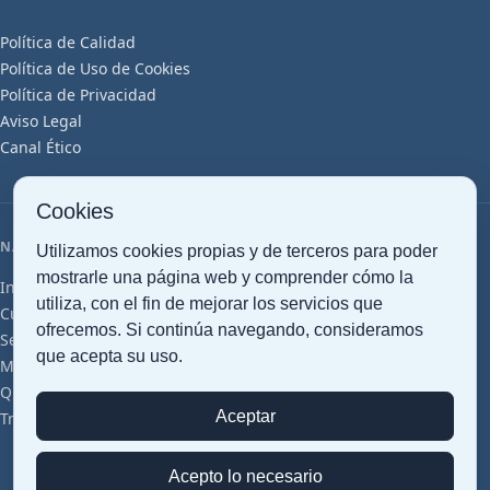
Política de Calidad
Política de Uso de Cookies
Política de Privacidad
Aviso Legal
Canal Ético
Cookies
NAVEGACIÓN
Utilizamos cookies propias y de terceros para poder
mostrarle una página web y comprender cómo la
Inicio
Transporte Marítimo
Transporte Aéreo
Transporte Terrestre
utiliza, con el fin de mejorar los servicios que
Customs clearance
Gestión Documental
Almacenaje Inteligente
ofrecemos. Si continúa navegando, consideramos
Servicios Logísticos
Cross Trade
Proyectos Cargo
Perecederos
que acepta su uso.
Mercancías Peligrosas
Farma (GDP)
Grupajes
Artículos
Glosario
Quiénes somos
Sostenibilidad
Oficinas y Red
Certificaciones
Aceptar
Trabaja con Nosotros
Contacto
Presupuesto
Acepto lo necesario